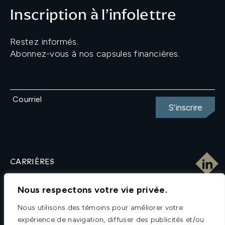
Inscription à l’infolettre
Restez informés.
Abonnez-vous à nos capsules financières.
Courriel
CARRIÈRES
CAPSULES ET BLOGUE
Nous respectons votre vie privée.
CONTACT
Nous utilisons des témoins pour améliorer votre
expérience de navigation, diffuser des publicités et/ou