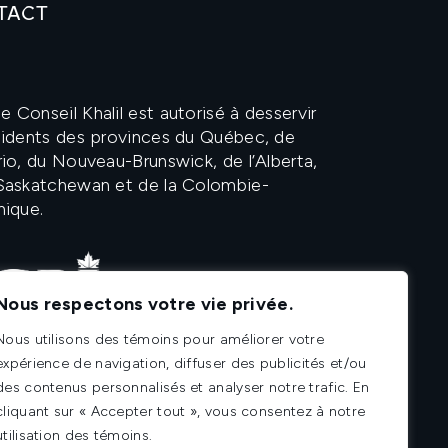
TACT
 Conseil Khalil est autorisé à desservir
ésidents des provinces du Québec, de
rio, du Nouveau-Brunswick, de l’Alberta,
 Saskatchewan et de la Colombie-
nique.
Nous respectons votre vie privée.
Nous utilisons des témoins pour améliorer votre
expérience de navigation, diffuser des publicités et/ou
des contenus personnalisés et analyser notre trafic. En
cliquant sur « Accepter tout », vous consentez à notre
utilisation des témoins.