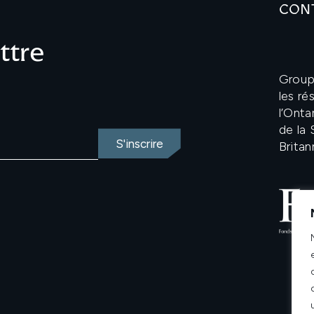
CON
ettre
Groupe
les r
l’Onta
de la
Britan