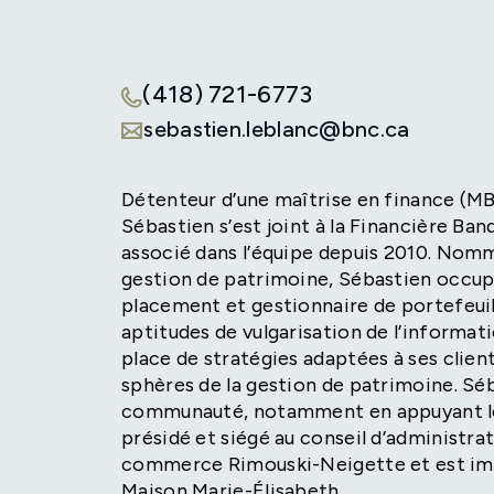
(418) 721-6773
sebastien.leblanc@bnc.ca
Détenteur d’une maîtrise en finance (MBA
Sébastien s’est joint à la Financière Ba
associé dans l’équipe depuis 2010. Nomm
gestion de patrimoine, Sébastien occupe
placement et gestionnaire de portefeuille
aptitudes de vulgarisation de l’informat
place de stratégies adaptées à ses clien
sphères de la gestion de patrimoine. Séb
communauté, notamment en appuyant les c
présidé et siégé au conseil d’administra
commerce Rimouski-Neigette et est impl
Maison Marie-Élisabeth.