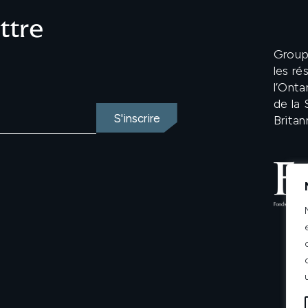
ettre
Groupe
les r
l’Onta
de la
Britan