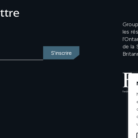
ettre
Groupe
les r
l’Onta
de la
Britan