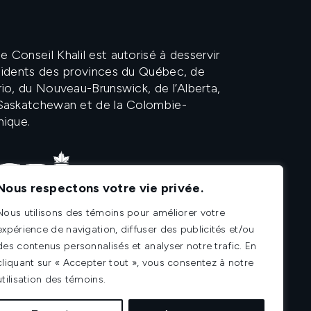
 Conseil Khalil est autorisé à desservir
ésidents des provinces du Québec, de
rio, du Nouveau-Brunswick, de l’Alberta,
 Saskatchewan et de la Colombie-
nique.
Nous respectons votre vie privée.
Nous utilisons des témoins pour améliorer votre
expérience de navigation, diffuser des publicités et/ou
des contenus personnalisés et analyser notre trafic. En
cliquant sur « Accepter tout », vous consentez à notre
utilisation des témoins.